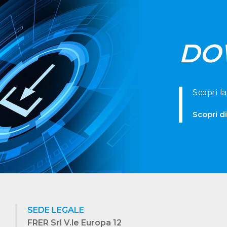
DO
Scopri l
Scopri di
SEDE LEGALE
FRER Srl V.le Europa 12