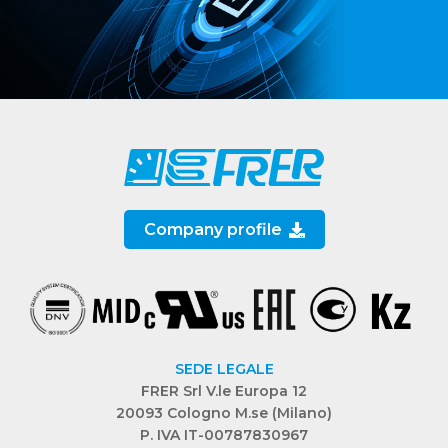
Company profile
SEDE LEGALE
FRER Srl V.le Europa 12
20093 Cologno M.se (Milano)
P. IVA IT-00787830967