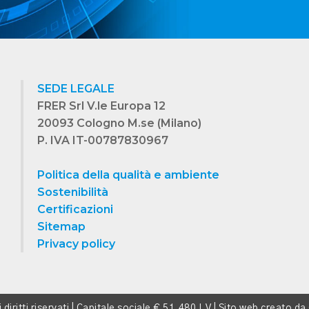
SEDE LEGALE
FRER Srl V.le Europa 12
20093 Cologno M.se (Milano)
P. IVA IT-00787830967
Politica della qualità e ambiente
Sostenibilità
Certificazioni
Sitemap
Privacy policy
 i diritti riservati | Capitale sociale € 51.480 I.V | Sito web creato da