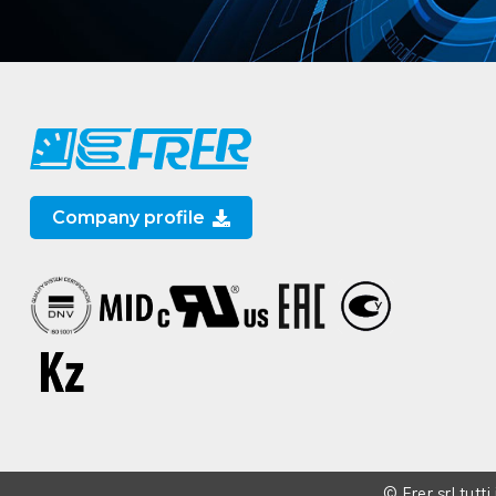
Company profile
© Frer srl tutti