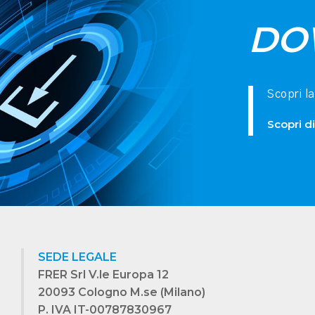
DO
Scopri l
Scopri di
SEDE LEGALE
FRER Srl V.le Europa 12
20093 Cologno M.se (Milano)
P. IVA IT-00787830967